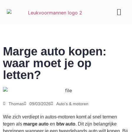
Geld & carrière
Marge auto kopen:
waar moet je op
letten?
Thomas
09/03/2026
Auto’s & motoren
Wie zich verdiept in autos-motoren komt al snel termen
tegen als
marge auto
en
btw auto
. Dit zijn belangrijke
begrippen wanneer je een tweedehands auto wilt kopen. Bij