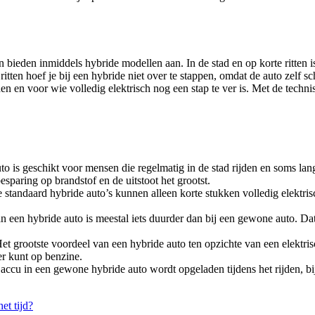
ieden inmiddels hybride modellen aan. In de stad en op korte ritten is 
e ritten hoef je bij een hybride niet over te stappen, omdat de auto zelf
den en voor wie volledig elektrisch nog een stap te ver is. Met de te
o is geschikt voor mensen die regelmatig in de stad rijden en soms lang
besparing op brandstof en de uitstoot het grootst.
standaard hybride auto’s kunnen alleen korte stukken volledig elektrisc
een hybride auto is meestal iets duurder dan bij een gewone auto. Dat
et grootste voordeel van een hybride auto ten opzichte van een elektrisch 
er kunt op benzine.
ccu in een gewone hybride auto wordt opgeladen tijdens het rijden, bij
et tijd?