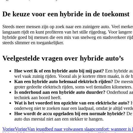
De keuze voor een hybride in de toekomst
Steeds meer mensen zijn op zoek naar een zuinigere auto. Veel merken b
langzaam rijdt en kunt profiteren van het stille rijgedrag. Voor langer
hybride goed bij mensen die een mix van snelweg en stadsverkeer rij
steeds slimmer en toegankelijker.
Veelgestelde vragen over hybride auto’s
Hoe weet ik of een hybride auto bij mij past?
Een hybride aut
wel vaak zuinig rijden. Vooral als je kortere ritten maakt, is de 
Kan een hybride auto helemaal elektrisch rijden?
De meeste 
groter gedeelte elektrisch rijden, soms wel tientallen kilometers.
Is onderhoud aan een hybride auto duurder?
Onderhoud aan 
techniek aan boord heeft.
Wat is het voordeel ten opzichte van een elektrische auto?
H
onderweg niet te zoeken naar een laadpaal, omdat je altijd verd
Hoe wordt de accu opgeladen bij een normale hybride?
De a
auto dus meestal niet aan een stekker te hangen.
Vorige
Vorige
Van jeugdbed naar volwassen slaapcomfort: wanneer is h