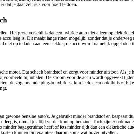
 dat je daar zelf iets voor hoeft te doen.
sch
en. Het grote verschil is dat een hybride auto niet alleen op elektrici
de accu leeg is. Dit maakt lange ritten mogelijk, zonder dat je onderweg 
l niet op te laden aan een stekker, de accu wordt namelijk opgeladen ti
ische motor. Dat scheelt brandstof en zorgt voor minder uitstoot. Als je h
ijvoorbeeld bij inhalen. De stroom voor de accu wordt opgewekt tijde
soorten, de zogenoemde plug-in hybrides, kun je de accu ook thuis of bij
ngt.
dan gewone benzine-auto’s. Je gebruikt minder brandstof en bespaart dus
e accu leeg is, omdat je altijd verder kunt op benzine. Toch zijn er ook 
o minder bagageruimte heeft of iets minder rijdt dan een elektrische a
osten kunnen bij reparaties daarom soms wat hoger uitvallen.