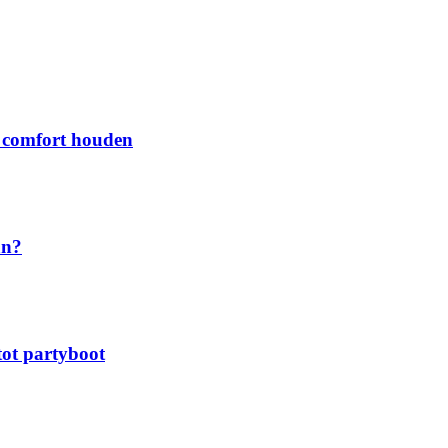
 comfort houden
an?
tot partyboot