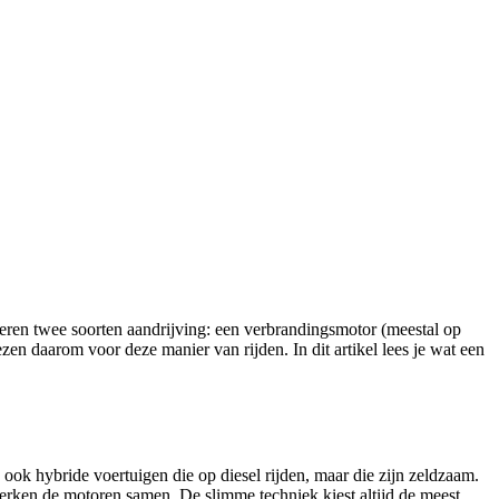
neren twee soorten aandrijving: een verbrandingsmotor (meestal op
en daarom voor deze manier van rijden. In dit artikel lees je wat een
ook hybride voertuigen die op diesel rijden, maar die zijn zeldzaam.
werken de motoren samen. De slimme techniek kiest altijd de meest