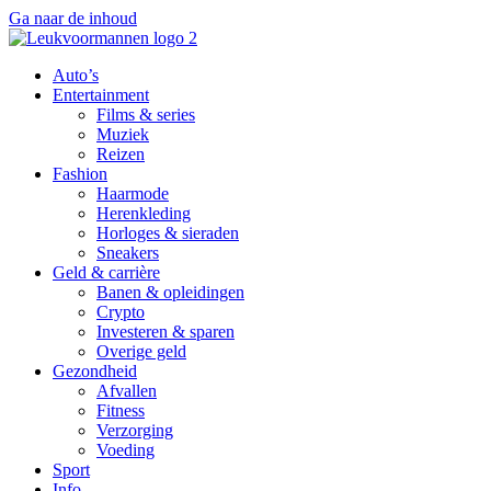
Ga naar de inhoud
Auto’s
Entertainment
Films & series
Muziek
Reizen
Fashion
Haarmode
Herenkleding
Horloges & sieraden
Sneakers
Geld & carrière
Banen & opleidingen
Crypto
Investeren & sparen
Overige geld
Gezondheid
Afvallen
Fitness
Verzorging
Voeding
Sport
Info