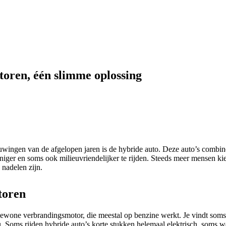
toren, één slimme oplossing
euwingen van de afgelopen jaren is de hybride auto. Deze auto’s combi
ger en soms ook milieuvriendelijker te rijden. Steeds meer mensen kiez
 nadelen zijn.
toren
gewone verbrandingsmotor, die meestal op benzine werkt. Je vindt soms 
u. Soms rijden hybride auto’s korte stukken helemaal elektrisch, soms 