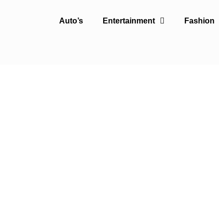
Auto’s
Entertainment
Fashion
atie voor mannen. Lees het
 lees je ook wat op dit moment
er andere trimmers, baardolie,