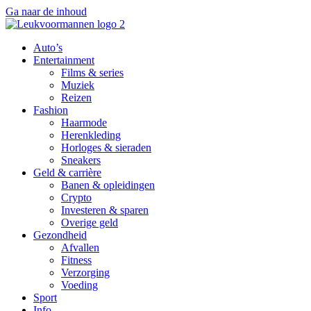
Ga naar de inhoud
Auto’s
Entertainment
Films & series
Muziek
Reizen
Fashion
Haarmode
Herenkleding
Horloges & sieraden
Sneakers
Geld & carrière
Banen & opleidingen
Crypto
Investeren & sparen
Overige geld
Gezondheid
Afvallen
Fitness
Verzorging
Voeding
Sport
Info