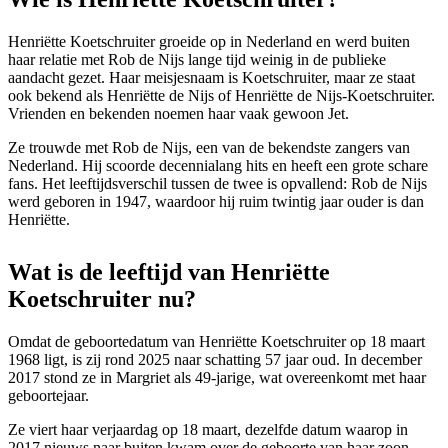
Henriëtte Koetschruiter groeide op in Nederland en werd buiten
haar relatie met Rob de Nijs lange tijd weinig in de publieke
aandacht gezet. Haar meisjesnaam is Koetschruiter, maar ze staat
ook bekend als Henriëtte de Nijs of Henriëtte de Nijs-Koetschruiter.
Vrienden en bekenden noemen haar vaak gewoon Jet.
Ze trouwde met Rob de Nijs, een van de bekendste zangers van
Nederland. Hij scoorde decennialang hits en heeft een grote schare
fans. Het leeftijdsverschil tussen de twee is opvallend: Rob de Nijs
werd geboren in 1947, waardoor hij ruim twintig jaar ouder is dan
Henriëtte.
Wat is de leeftijd van Henriëtte
Koetschruiter nu?
Omdat de geboortedatum van Henriëtte Koetschruiter op 18 maart
1968 ligt, is zij rond 2025 naar schatting 57 jaar oud. In december
2017 stond ze in Margriet als 49-jarige, wat overeenkomt met haar
geboortejaar.
Ze viert haar verjaardag op 18 maart, dezelfde datum waarop in
2017 nieuws naar buiten kwam over de geboorte van haar zoon