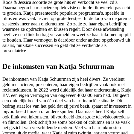
Roos & Jessica scoorde ze grote hits en verkocht ze veel cd’s.
Daarna begon haar carrière op televisie en in de filmwereld pas echt
te groeien. Katja presenteerde populaire programma’s, speelde in
films en was vaak te zien op grote feestjes. In de loop van de jaren is
ze steeds meer gaan ondernemen. Zo zette ze haar eigen bedrijf op
waarmee ze opdrachten en klussen regelt. Door deze afwisseling
heeft ze een flink bedrag verzameld en weet ze haar inkomen op pijl
te houden. Haar vermogen is daardoor onder andere opgebouwd uit
salaris, muzikale successen en geld dat ze verdiende als
presentatrice.
De inkomsten van Katja Schuurman
De inkomsten van Katja Schuurman zijn heel divers. Ze verdient
geld met acteren, presenteren, haar eigen bedrijf en vaak ook met
reclameklussen. In 2022 werd duidelijk dat haar onderneming, Katja
BV, een eigen vermogen van ongeveer 400.000 euro had. Dit geeft
een duidelijk beeld van één deel van haar financiële situatie. Dit
bedrag staat los van het geld dat zij privé bezit, spaart of investeert in
bijvoorbeeld huizen of andere spullen. Daarnaast heeft Katja zelf
ook flink wat inkomsten, bijvoorbeeld door grote televisieoptredens
en filmrollen. Ook schrijft ze soms boeken of columns en is ze vaak
het gezicht van verschillende merken. Veel van haar inkomsten
komen uit de media, waar Katja al ruim twintig jaar een vertrouwd