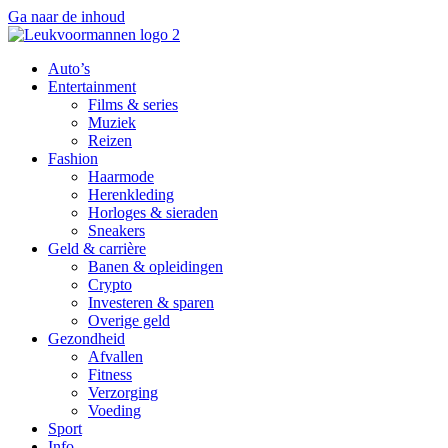
Ga naar de inhoud
Auto’s
Entertainment
Films & series
Muziek
Reizen
Fashion
Haarmode
Herenkleding
Horloges & sieraden
Sneakers
Geld & carrière
Banen & opleidingen
Crypto
Investeren & sparen
Overige geld
Gezondheid
Afvallen
Fitness
Verzorging
Voeding
Sport
Info