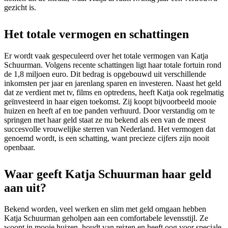
gezicht is.
Het totale vermogen en schattingen
Er wordt vaak gespeculeerd over het totale vermogen van Katja
Schuurman. Volgens recente schattingen ligt haar totale fortuin rond
de 1,8 miljoen euro. Dit bedrag is opgebouwd uit verschillende
inkomsten per jaar en jarenlang sparen en investeren. Naast het geld
dat ze verdient met tv, films en optredens, heeft Katja ook regelmatig
geïnvesteerd in haar eigen toekomst. Zij koopt bijvoorbeeld mooie
huizen en heeft af en toe panden verhuurd. Door verstandig om te
springen met haar geld staat ze nu bekend als een van de meest
succesvolle vrouwelijke sterren van Nederland. Het vermogen dat
genoemd wordt, is een schatting, want precieze cijfers zijn nooit
openbaar.
Waar geeft Katja Schuurman haar geld
aan uit?
Bekend worden, veel werken en slim met geld omgaan hebben
Katja Schuurman geholpen aan een comfortabele levensstijl. Ze
woont in mooie huizen, houdt van reizen en heeft oog voor speciale