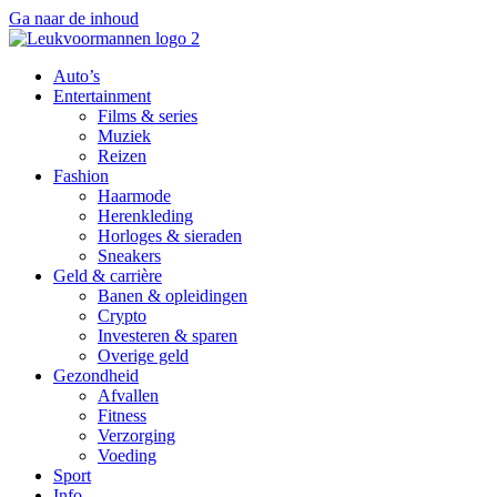
Ga naar de inhoud
Auto’s
Entertainment
Films & series
Muziek
Reizen
Fashion
Haarmode
Herenkleding
Horloges & sieraden
Sneakers
Geld & carrière
Banen & opleidingen
Crypto
Investeren & sparen
Overige geld
Gezondheid
Afvallen
Fitness
Verzorging
Voeding
Sport
Info