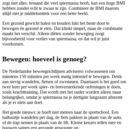
zegt niet alles. Iemand die veel spiermassa heeft, kan een hoge BMI
hebben zonder echt te zwaar te zijn. Combineer de BMI daarom
altijd met je middelomtrek voor een beter beeld.
Een gezond gewicht halen en houden lukt het beste door te
bewegen én gezond te eten. Dat klinkt simpel, maar de combinatie
maakt het verschil. Alleen diëten zonder beweging zorgt
bijvoorbeeld voor verlies van spiermassa, en dat wil je juist
voorkomen.
Bewegen: hoeveel is genoeg?
De Nederlandse beweegrichtlijnen adviseren volwassenen om
minstens 150 minuten per week matig intensief te bewegen. Denk
aan stevig wandelen, fietsen of zwemmen. Daarnaast is het goed om
twee keer per week spier- en botversterkende oefeningen te doen,
zoals krachttraining. Dat wordt met het ouder worden alleen maar
belangrijker, omdat je spiermassa na je dertigste langzaam afneemt
als je er niets aan doet.
Het goede nieuws: je hoeft niet meteen naar de sportschool. Een
halfuurtje wandelen per dag, de fiets pakken in plaats van de auto,
of de trap nemen in plaats van de lift. Kleine keuzes tellen mee en
bouwen samen een gezonde gewoonte op.