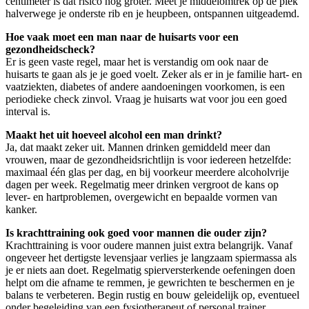
centimeter is dat risico nog groter. Meet je middelomtrek op de plek
halverwege je onderste rib en je heupbeen, ontspannen uitgeademd.
Hoe vaak moet een man naar de huisarts voor een
gezondheidscheck?
Er is geen vaste regel, maar het is verstandig om ook naar de
huisarts te gaan als je je goed voelt. Zeker als er in je familie hart- en
vaatziekten, diabetes of andere aandoeningen voorkomen, is een
periodieke check zinvol. Vraag je huisarts wat voor jou een goed
interval is.
Maakt het uit hoeveel alcohol een man drinkt?
Ja, dat maakt zeker uit. Mannen drinken gemiddeld meer dan
vrouwen, maar de gezondheidsrichtlijn is voor iedereen hetzelfde:
maximaal één glas per dag, en bij voorkeur meerdere alcoholvrije
dagen per week. Regelmatig meer drinken vergroot de kans op
lever- en hartproblemen, overgewicht en bepaalde vormen van
kanker.
Is krachttraining ook goed voor mannen die ouder zijn?
Krachttraining is voor oudere mannen juist extra belangrijk. Vanaf
ongeveer het dertigste levensjaar verlies je langzaam spiermassa als
je er niets aan doet. Regelmatig spierversterkende oefeningen doen
helpt om die afname te remmen, je gewrichten te beschermen en je
balans te verbeteren. Begin rustig en bouw geleidelijk op, eventueel
onder begeleiding van een fysiotherapeut of personal trainer.