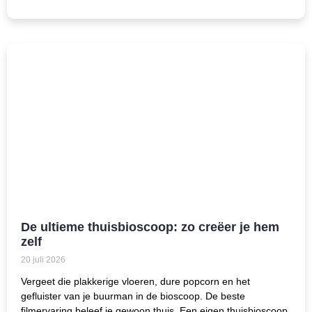
De ultieme thuisbioscoop: zo creëer je hem
zelf
20 juli 2026
Vergeet die plakkerige vloeren, dure popcorn en het
gefluister van je buurman in de bioscoop. De beste
filmervaring beleef je gewoon thuis. Een eigen thuisbioscoop