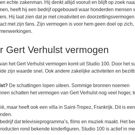
n echte zakenman. Hij denkt altijd vooruit en blijft op zoek naa
nemen, heeft hij een bedrijf opgebouwd waar honderden mensen 
s. Hij laat zien dat je met creativiteit en doorzettingsvermogen
ontact met zijn fans. Zijn vermogen is voor hem geen doel op zich
samenwerkingen.
r Gert Verhulst vermogen
 van het Gert Verhulst vermogen komt uit Studio 100. Door het 
de zijn waarde snel. Ook andere zakelijke activiteiten en bezitt
lst?
De schattingen lopen uiteen. Sommige bronnen noemen
nen schatten het vermogen van Gert Verhulst nog veel hoger, t
ë, maar heeft ook een villa in Saint-Tropez, Frankrijk. Dit is een
enden.
edrijf dat televisieprogramma’s, films en muziek maakt. Het bed
roducten rond bekende kinderfiguren. Studio 100 is actief in m