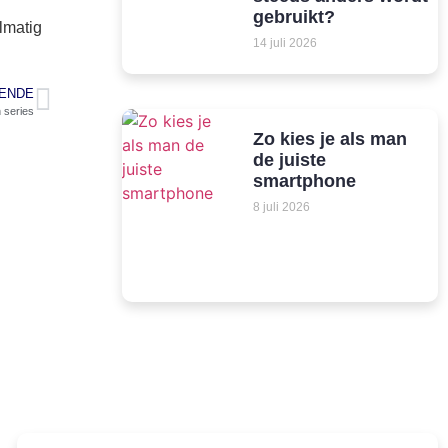
gebruikt?
elmatig
14 juli 2026
ENDE
n series
Zo kies je als man
de juiste
smartphone
8 juli 2026