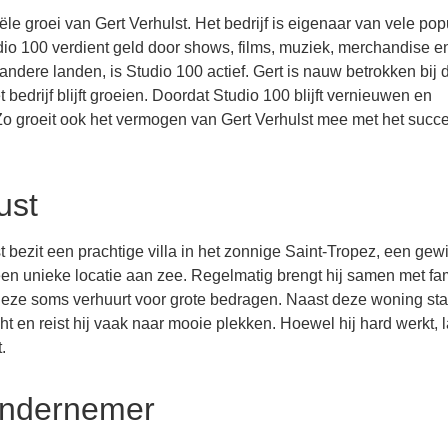
le groei van Gert Verhulst. Het bedrijf is eigenaar van vele pop
o 100 verdient geld door shows, films, muziek, merchandise e
ndere landen, is Studio 100 actief. Gert is nauw betrokken bij 
 bedrijf blijft groeien. Doordat Studio 100 blijft vernieuwen en
 Zo groeit ook het vermogen van Gert Verhulst mee met het succ
ust
t bezit een prachtige villa in het zonnige Saint-Tropez, een gew
 een unieke locatie aan zee. Regelmatig brengt hij samen met fa
hij deze soms verhuurt voor grote bedragen. Naast deze woning st
ht en reist hij vaak naar mooie plekken. Hoewel hij hard werkt, l
.
 ondernemer