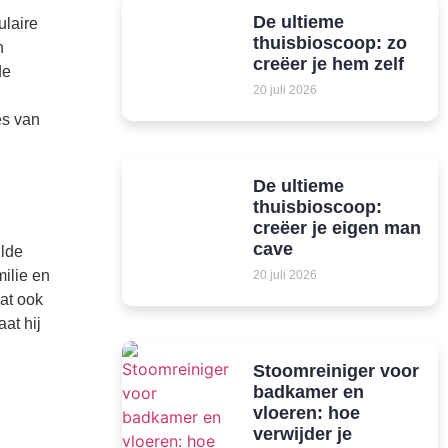
De ultieme
ulaire
thuisbioscoop: zo
n
creëer je hem zelf
de
20 juli 2026
es van
De ultieme
thuisbioscoop:
creëer je eigen man
cave
ilde
milie en
20 juli 2026
aat ook
aat hij
Stoomreiniger voor
badkamer en
vloeren: hoe
verwijder je