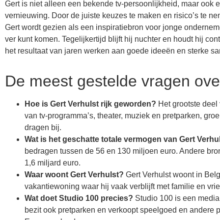
Gert is niet alleen een bekende tv-persoonlijkheid, maar ook ee
vernieuwing. Door de juiste keuzes te maken en risico’s te 
Gert wordt gezien als een inspiratiebron voor jonge ondernemer
ver kunt komen. Tegelijkertijd blijft hij nuchter en houdt hij c
het resultaat van jaren werken aan goede ideeën en sterke 
De meest gestelde vragen ove
Hoe is Gert Verhulst rijk geworden?
Het grootste deel
van tv-programma’s, theater, muziek en pretparken, groei
dragen bij.
Wat is het geschatte totale vermogen van Gert Verhu
bedragen tussen de 56 en 130 miljoen euro. Andere bron
1,6 miljard euro.
Waar woont Gert Verhulst?
Gert Verhulst woont in Belgi
vakantiewoning waar hij vaak verblijft met familie en vri
Wat doet Studio 100 precies?
Studio 100 is een mediab
bezit ook pretparken en verkoopt speelgoed en andere p