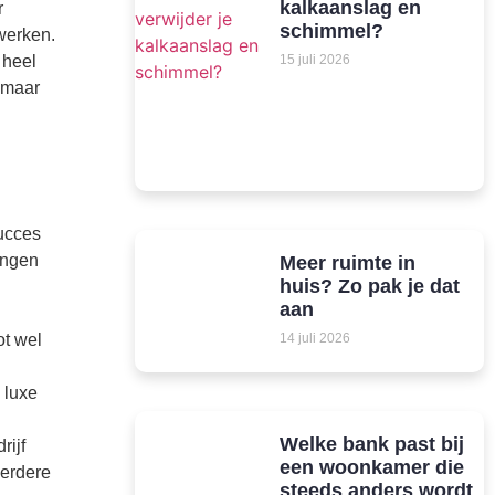
kalkaanslag en
r
schimmel?
werken.
 heel
15 juli 2026
, maar
succes
ingen
Meer ruimte in
huis? Zo pak je dat
aan
ot wel
14 juli 2026
 luxe
Welke bank past bij
rijf
een woonkamer die
eerdere
steeds anders wordt