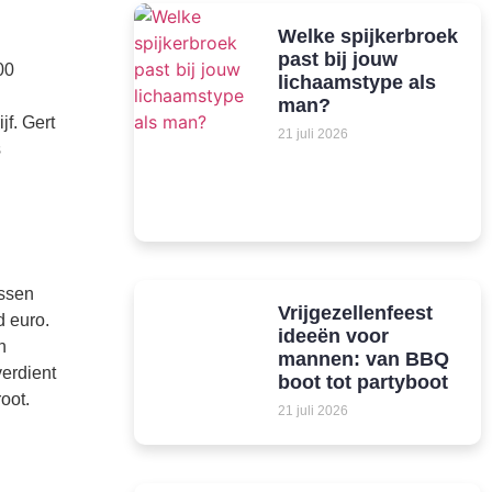
Welke spijkerbroek
past bij jouw
00
lichaamstype als
man?
f. Gert
21 juli 2026
s
ussen
Vrijgezellenfeest
d euro.
ideeën voor
n
mannen: van BBQ
verdient
boot tot partyboot
oot.
21 juli 2026