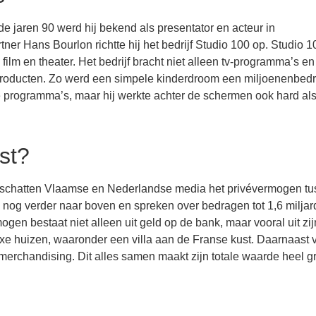
 de jaren 90 werd hij bekend als presentator en acteur in
r Hans Bourlon richtte hij het bedrijf Studio 100 op. Studio 1
 film en theater. Het bedrijf bracht niet alleen tv-programma’s en
producten. Zo werd een simpele kinderdroom een miljoenenbedrij
nde programma’s, maar hij werkte achter de schermen ook hard al
st?
n, schatten Vlaamse en Nederlandse media het privévermogen t
 nog verder naar boven en spreken over bedragen tot 1,6 miljar
rmogen bestaat niet alleen uit geld op de bank, maar vooral uit zij
uxe huizen, waaronder een villa aan de Franse kust. Daarnaast 
 merchandising. Dit alles samen maakt zijn totale waarde heel gr