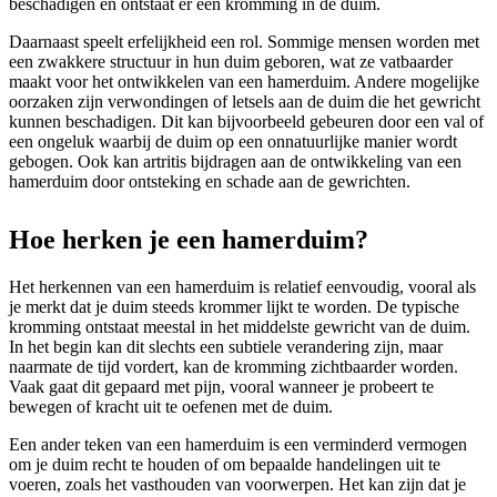
beschadigen en ontstaat er een kromming in de duim.
Daarnaast speelt erfelijkheid een rol. Sommige mensen worden met
een zwakkere structuur in hun duim geboren, wat ze vatbaarder
maakt voor het ontwikkelen van een hamerduim. Andere mogelijke
oorzaken zijn verwondingen of letsels aan de duim die het gewricht
kunnen beschadigen. Dit kan bijvoorbeeld gebeuren door een val of
een ongeluk waarbij de duim op een onnatuurlijke manier wordt
gebogen. Ook kan artritis bijdragen aan de ontwikkeling van een
hamerduim door ontsteking en schade aan de gewrichten.
Hoe herken je een hamerduim?
Het herkennen van een hamerduim is relatief eenvoudig, vooral als
je merkt dat je duim steeds krommer lijkt te worden. De typische
kromming ontstaat meestal in het middelste gewricht van de duim.
In het begin kan dit slechts een subtiele verandering zijn, maar
naarmate de tijd vordert, kan de kromming zichtbaarder worden.
Vaak gaat dit gepaard met pijn, vooral wanneer je probeert te
bewegen of kracht uit te oefenen met de duim.
Een ander teken van een hamerduim is een verminderd vermogen
om je duim recht te houden of om bepaalde handelingen uit te
voeren, zoals het vasthouden van voorwerpen. Het kan zijn dat je