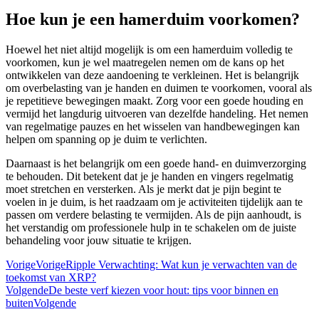
Hoe kun je een hamerduim voorkomen?
Hoewel het niet altijd mogelijk is om een hamerduim volledig te
voorkomen, kun je wel maatregelen nemen om de kans op het
ontwikkelen van deze aandoening te verkleinen. Het is belangrijk
om overbelasting van je handen en duimen te voorkomen, vooral als
je repetitieve bewegingen maakt. Zorg voor een goede houding en
vermijd het langdurig uitvoeren van dezelfde handeling. Het nemen
van regelmatige pauzes en het wisselen van handbewegingen kan
helpen om spanning op je duim te verlichten.
Daarnaast is het belangrijk om een goede hand- en duimverzorging
te behouden. Dit betekent dat je je handen en vingers regelmatig
moet stretchen en versterken. Als je merkt dat je pijn begint te
voelen in je duim, is het raadzaam om je activiteiten tijdelijk aan te
passen om verdere belasting te vermijden. Als de pijn aanhoudt, is
het verstandig om professionele hulp in te schakelen om de juiste
behandeling voor jouw situatie te krijgen.
Vorige
Vorige
Ripple Verwachting: Wat kun je verwachten van de
toekomst van XRP?
Volgende
De beste verf kiezen voor hout: tips voor binnen en
buiten
Volgende