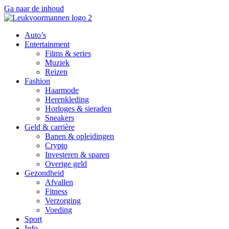
Ga naar de inhoud
Auto’s
Entertainment
Films & series
Muziek
Reizen
Fashion
Haarmode
Herenkleding
Horloges & sieraden
Sneakers
Geld & carrière
Banen & opleidingen
Crypto
Investeren & sparen
Overige geld
Gezondheid
Afvallen
Fitness
Verzorging
Voeding
Sport
Info