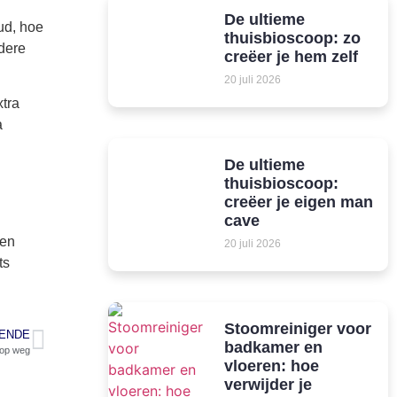
De ultieme
oud, hoe
thuisbioscoop: zo
dere
creëer je hem zelf
20 juli 2026
xtra
a
De ultieme
thuisbioscoop:
creëer je eigen man
cave
een
20 juli 2026
ts
Stoomreiniger voor
ENDE
badkamer en
 op weg
vloeren: hoe
verwijder je