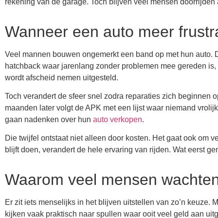
rekening van de garage. Toch blijven veel mensen doorrijden a
Wanneer een auto meer frustra
Veel mannen bouwen ongemerkt een band op met hun auto. Dat
hatchback waar jarenlang zonder problemen mee gereden is, kri
wordt afscheid nemen uitgesteld.
Toch verandert de sfeer snel zodra reparaties zich beginnen o
maanden later volgt de APK met een lijst waar niemand vroli
gaan nadenken over hun
auto verkopen
.
Die twijfel ontstaat niet alleen door kosten. Het gaat ook om v
blijft doen, verandert de hele ervaring van rijden. Wat eerst g
Waarom veel mensen wachten tot
Er zit iets menselijks in het blijven uitstellen van zo’n keu
kijken vaak praktisch naar spullen waar ooit veel geld aan ui