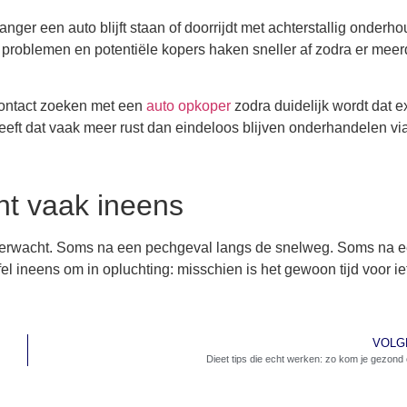
anger een auto blijft staan of doorrijdt met achterstallig onderh
problemen en potentiële kopers haken sneller af zodra er meer
contact zoeken met een
auto opkoper
zodra duidelijk wordt dat e
eeft dat vaak meer rust dan eindeloos blijven onderhandelen vi
nt vaak ineens
erwacht. Soms na een pechgeval langs de snelweg. Soms na 
fel ineens om in opluchting: misschien is het gewoon tijd voor ie
VOLG
Dieet tips die echt werken: zo kom je gezond