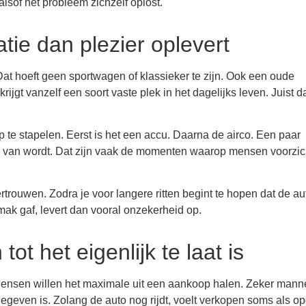
lsof het probleem zichzelf oplost.
tie dan plezier oplevert
 hoeft geen sportwagen of klassieker te zijn. Ook een oude
jgt vanzelf een soort vaste plek in het dagelijks leven. Juist 
p te stapelen. Eerst is het een accu. Daarna de airco. Een paar
jk van wordt. Dat zijn vaak de momenten waarop mensen voorzic
ertrouwen. Zodra je voor langere ritten begint te hopen dat de au
emak gaf, levert dan vooral onzekerheid op.
 het eigenlijk te laat is
ze. Mensen willen het maximale uit een aankoop halen. Zeker man
tgegeven is. Zolang de auto nog rijdt, voelt verkopen soms als o