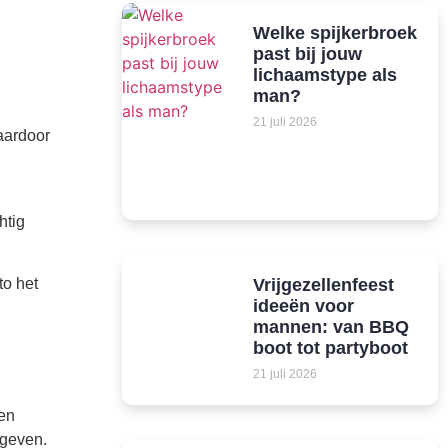
Welke spijkerbroek
past bij jouw
lichaamstype als
man?
21 juli 2026
daardoor
htig
Vrijgezellenfeest
to het
ideeën voor
mannen: van BBQ
boot tot partyboot
21 juli 2026
nen
pgeven.