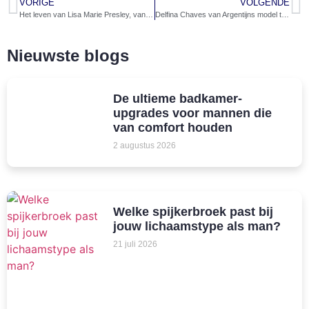
VORIGE
VOLGENDE
Het leven van Lisa Marie Presley, van dochter van een ster tot eigen naam
Delfina Chaves van Argentijns model tot actrice met internationale aandacht
Nieuwste blogs
De ultieme badkamer-
upgrades voor mannen die
van comfort houden
2 augustus 2026
Welke spijkerbroek past bij
jouw lichaamstype als man?
21 juli 2026