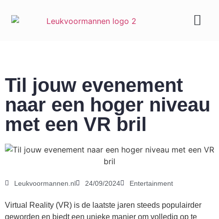
Geld & carrière
Til jouw evenement
naar een hoger niveau
met een VR bril
Leukvoormannen.nl
24/09/2024
Entertainment
Virtual Reality (VR) is de laatste jaren steeds populairder
geworden en biedt een unieke manier om volledig op te