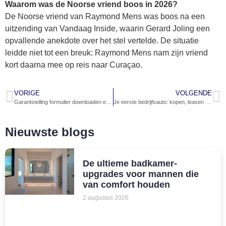
Waarom was de Noorse vriend boos in 2026?
De Noorse vriend van Raymond Mens was boos na een
uitzending van Vandaag Inside, waarin Gerard Joling een
opvallende anekdote over het stel vertelde. De situatie
leidde niet tot een breuk: Raymond Mens nam zijn vriend
kort daarna mee op reis naar Curaçao.
VORIGE
VOLGENDE
Garantstelling formulier downloaden en invullen: zo doe je dat eenvoudig
Je eerste bedrijfsauto: kopen, leasen of financieren als zzp’er
Nieuwste blogs
De ultieme badkamer-
upgrades voor mannen die
van comfort houden
2 augustus 2026