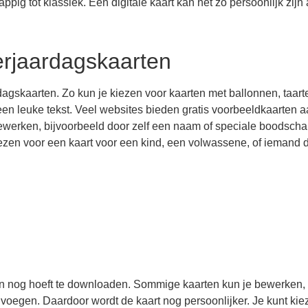
rappig tot klassiek. Een digitale kaart kan net zo persoonlijk zijn
verjaardagskaarten
rdagskaarten. Zo kun je kiezen voor kaarten met ballonnen, taart
 een leuke tekst. Veel websites bieden gratis voorbeeldkaarten a
ewerken, bijvoorbeeld door zelf een naam of speciale boodschap
iezen voor een kaart voor een kind, een volwassene, of iemand 
een nog hoeft te downloaden. Sommige kaarten kun je bewerken,
 voegen. Daardoor wordt de kaart nog persoonlijker. Je kunt kie