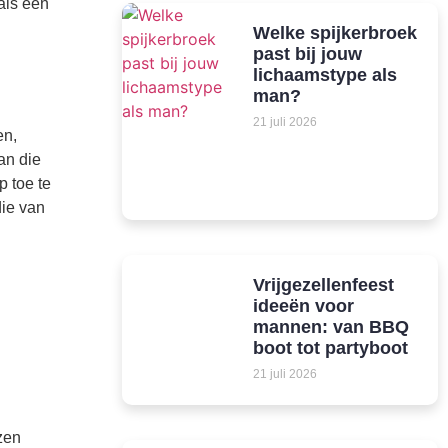
 als een
Welke spijkerbroek
past bij jouw
lichaamstype als
man?
21 juli 2026
en,
an die
 toe te
die van
Vrijgezellenfeest
ideeën voor
mannen: van BBQ
boot tot partyboot
21 juli 2026
zen