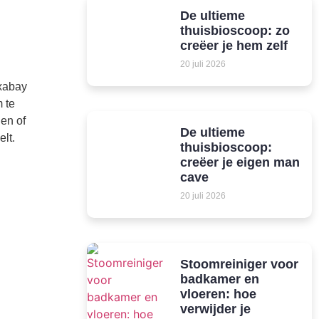
De ultieme
thuisbioscoop: zo
creëer je hem zelf
20 juli 2026
ixabay
 te
len of
De ultieme
lt.
thuisbioscoop:
creëer je eigen man
cave
20 juli 2026
Stoomreiniger voor
badkamer en
vloeren: hoe
verwijder je