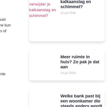
kalkaanslag en
schimmel?
15 juli 2026
 van
ine kun
s of
Meer ruimte in
huis? Zo pak je dat
aan
14 juli 2026
inte
Welke bank past bij
een woonkamer die
steeds anders wordt