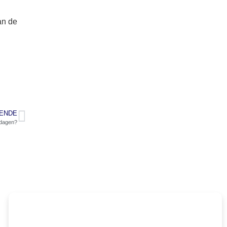
an de
ENDE
 dagen?