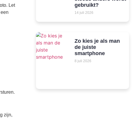
gebruikt?
oto. Let
m een
14 juli 2026
Zo kies je als man
de juiste
smartphone
8 juli 2026
rsturen.
 zijn,