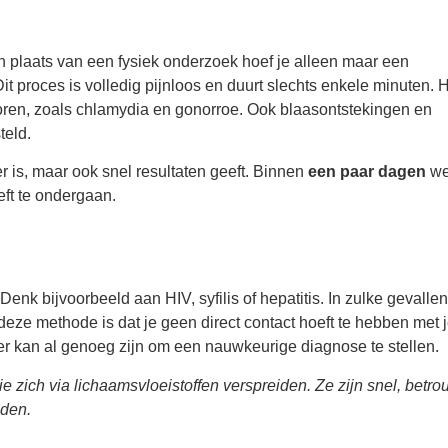
 In plaats van een fysiek onderzoek hoef je alleen maar een
Dit proces is volledig pijnloos en duurt slechts enkele minuten. H
ren, zoals chlamydia en gonorroe. Ook blaasontstekingen en
teld.
er is, maar ook snel resultaten geeft. Binnen
een paar dagen
we
eft te ondergaan.
nk bijvoorbeeld aan HIV, syfilis of hepatitis. In zulke gevalle
deze methode is dat je geen direct contact hoeft te hebben met 
ter kan al genoeg zijn om een nauwkeurige diagnose te stellen.
 zich via lichaamsvloeistoffen verspreiden. Ze zijn snel, betr
oden.