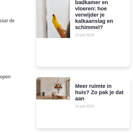
badkamer en
vloeren: hoe
verwijder je
 naar de
kalkaanslag en
schimmel?
15 juli 2026
dlopen
Meer ruimte in
huis? Zo pak je dat
aan
14 juli 2026