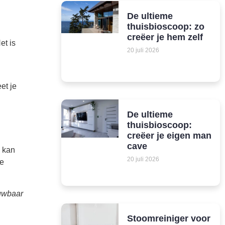
De ultieme
thuisbioscoop: zo
creëer je hem zelf
et is
20 juli 2026
et je
De ultieme
thuisbioscoop:
creëer je eigen man
cave
n kan
20 juli 2026
je
ouwbaar
Stoomreiniger voor