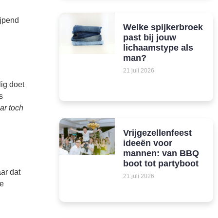
ijpend
Welke spijkerbroek
past bij jouw
lichaamstype als
man?
21 juli 2026
lig doet
s
ar toch
Vrijgezellenfeest
ideeën voor
mannen: van BBQ
boot tot partyboot
ar dat
21 juli 2026
je