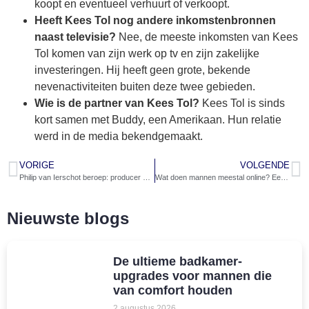
koopt en eventueel verhuurt of verkoopt.
Heeft Kees Tol nog andere inkomstenbronnen
naast televisie?
Nee, de meeste inkomsten van Kees
Tol komen van zijn werk op tv en zijn zakelijke
investeringen. Hij heeft geen grote, bekende
nevenactiviteiten buiten deze twee gebieden.
Wie is de partner van Kees Tol?
Kees Tol is sinds
kort samen met Buddy, een Amerikaan. Hun relatie
werd in de media bekendgemaakt.
VORIGE
VOLGENDE
Philip van Ierschot beroep: producer en content creator in food
Wat doen mannen meestal online? Een blik op digitale gewoonten
Nieuwste blogs
De ultieme badkamer-
upgrades voor mannen die
van comfort houden
2 augustus 2026