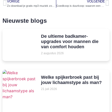
VORIGE
VOLGENDE
Zo download je gratis mp3 muziek zonder programma
Goedkoop is duurkoop: waarom een kwalitatieve winterjas je meer oplevert dan je denkt
Nieuwste blogs
De ultieme badkamer-
upgrades voor mannen die
van comfort houden
2 augustus 2026
Welke spijkerbroek past bij
jouw lichaamstype als man?
21 juli 2026