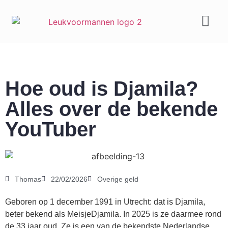
Geld & carrière
Hoe oud is Djamila?
Alles over de bekende
YouTuber
Thomas
22/02/2026
Overige geld
Geboren op 1 december 1991 in Utrecht: dat is Djamila,
beter bekend als MeisjeDjamila. In 2025 is ze daarmee rond
de 33 jaar oud. Ze is een van de bekendste Nederlandse