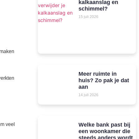
kalkaanslag en
schimmel?
15 juli 2026
t maken
Meer ruimte in
werkten
huis? Zo pak je dat
aan
14 juli 2026
om veel
Welke bank past bij
een woonkamer die
steeds anders wordt