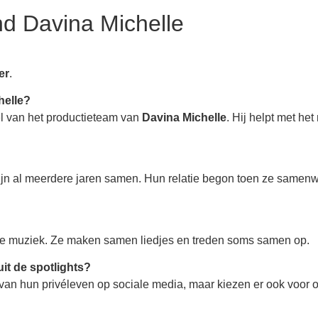
nd Davina Michelle
er
.
helle?
el van het productieteam van
Davina Michelle
. Hij helpt met he
?
jn al meerdere jaren samen. Hun relatie begon toen ze samen
?
de muziek. Ze maken samen liedjes en treden soms samen op.
uit de spotlights?
n van hun privéleven op sociale media, maar kiezen er ook voor 