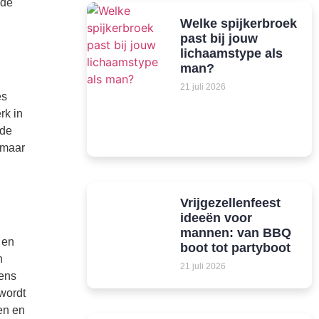
 de
Welke spijkerbroek
past bij jouw
lichaamstype als
man?
21 juli 2026
es
rk in
rde
 maar
Vrijgezellenfeest
ideeën voor
mannen: van BBQ
 en
boot tot partyboot
n
21 juli 2026
gens
 wordt
en en