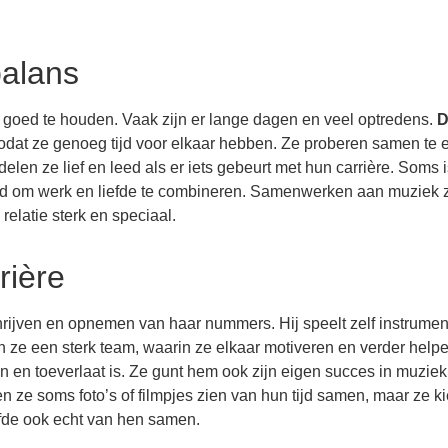
balans
tie goed te houden. Vaak zijn er lange dagen en veel optredens.
D
at ze genoeg tijd voor elkaar hebben. Ze proberen samen te e
len ze lief en leed als er iets gebeurt met hun carrière. Soms i
ed om werk en liefde te combineren. Samenwerken aan muziek z
relatie sterk en speciaal.
rière
hrijven en opnemen van haar nummers. Hij speelt zelf instrume
ze een sterk team, waarin ze elkaar motiveren en verder helpe
n en toeverlaat is. Ze gunt hem ook zijn eigen succes in muziek
 ze soms foto’s of filmpjes zien van hun tijd samen, maar ze k
efde ook echt van hen samen.