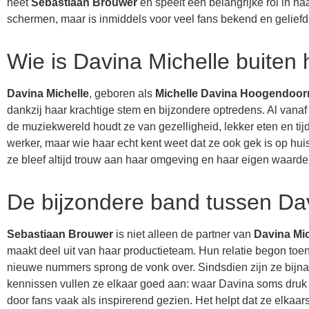
heet
Sebastiaan Brouwer
en speelt een belangrijke rol in ha
schermen, maar is inmiddels voor veel fans bekend en geliefd
Wie is Davina Michelle buiten
Davina Michelle
, geboren als
Michelle Davina Hoogendoor
dankzij haar krachtige stem en bijzondere optredens. Al vanaf
de muziekwereld houdt ze van gezelligheid, lekker eten en ti
werker, maar wie haar echt kent weet dat ze ook gek is op hui
ze bleef altijd trouw aan haar omgeving en haar eigen waarde
De bijzondere band tussen Dav
Sebastiaan Brouwer
is niet alleen de partner van
Davina Mic
maakt deel uit van haar productieteam. Hun relatie begon to
nieuwe nummers sprong de vonk over. Sindsdien zijn ze bijna al
kennissen vullen ze elkaar goed aan: waar Davina soms druk 
door fans vaak als inspirerend gezien. Het helpt dat ze elka