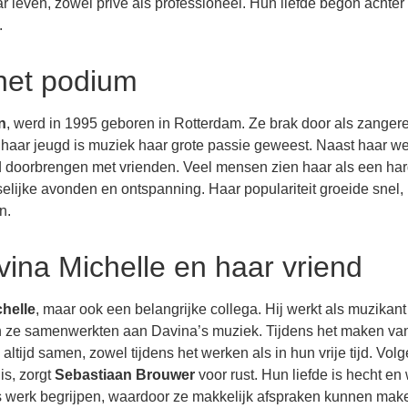
ar leven, zowel privé als professioneel. Hun liefde begon achter
.
 het podium
n
, werd in 1995 geboren in Rotterdam. Ze brak door als zanger
 haar jeugd is muziek haar grote passie geweest. Naast haar we
jd doorbrengen met vrienden. Veel mensen zien haar als een ha
selijke avonden en ontspanning. Haar populariteit groeide snel,
n.
ina Michelle en haar vriend
helle
, maar ook een belangrijke collega. Hij werkt als muzikant
en ze samenwerkten aan Davina’s muziek. Tijdens het maken va
tijd samen, zowel tijdens het werken als in hun vrije tijd. Vol
is, zorgt
Sebastiaan Brouwer
voor rust. Hun liefde is hecht en
ars werk begrijpen, waardoor ze makkelijk afspraken kunnen mak