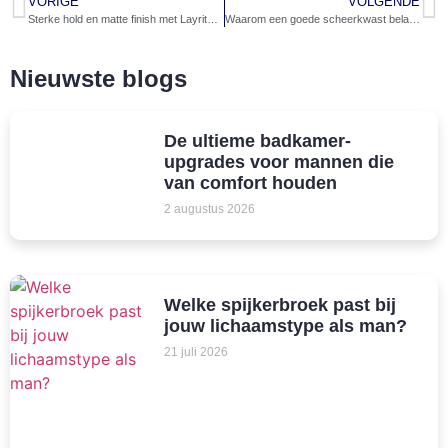
VORIGE
VOLGENDE
Sterke hold en matte finish met Layrite Cement Clay
Waarom een goede scheerkwast belangrijk is bij nat scheren
Nieuwste blogs
De ultieme badkamer-
upgrades voor mannen die
van comfort houden
2 augustus 2026
Welke spijkerbroek past bij
jouw lichaamstype als man?
21 juli 2026