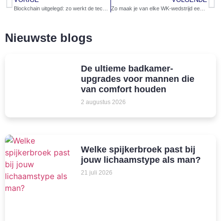
Blockchain uitgelegd: zo werkt de technologie achter digitaal vertrouwen
Zo maak je van elke WK-wedstrijd een feestje waar je vrienden het nog weken over hebben
Nieuwste blogs
De ultieme badkamer-
upgrades voor mannen die
van comfort houden
2 augustus 2026
Welke spijkerbroek past bij
jouw lichaamstype als man?
21 juli 2026