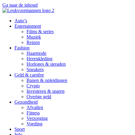
Ga naar de inhoud
Auto’s
Entertainment
Films & series
Muziek
Reizen
Fashion
Haarmode
Herenkleding
Horloges & sieraden
Sneakers
Geld & carrière
Banen & opleidingen
Crypto
Investeren & sparen
Overige geld
Gezondheid
Afvallen
Fitness
Verzorging
Voeding
Sport
Info