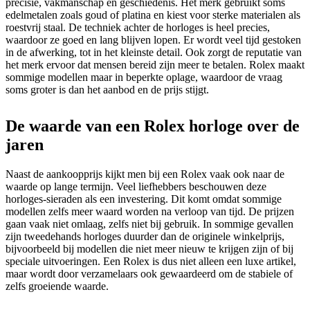
precisie, vakmanschap en geschiedenis. Het merk gebruikt soms
edelmetalen zoals goud of platina en kiest voor sterke materialen als
roestvrij staal. De techniek achter de horloges is heel precies,
waardoor ze goed en lang blijven lopen. Er wordt veel tijd gestoken
in de afwerking, tot in het kleinste detail. Ook zorgt de reputatie van
het merk ervoor dat mensen bereid zijn meer te betalen. Rolex maakt
sommige modellen maar in beperkte oplage, waardoor de vraag
soms groter is dan het aanbod en de prijs stijgt.
De waarde van een Rolex horloge over de
jaren
Naast de aankoopprijs kijkt men bij een Rolex vaak ook naar de
waarde op lange termijn. Veel liefhebbers beschouwen deze
horloges-sieraden als een investering. Dit komt omdat sommige
modellen zelfs meer waard worden na verloop van tijd. De prijzen
gaan vaak niet omlaag, zelfs niet bij gebruik. In sommige gevallen
zijn tweedehands horloges duurder dan de originele winkelprijs,
bijvoorbeeld bij modellen die niet meer nieuw te krijgen zijn of bij
speciale uitvoeringen. Een Rolex is dus niet alleen een luxe artikel,
maar wordt door verzamelaars ook gewaardeerd om de stabiele of
zelfs groeiende waarde.