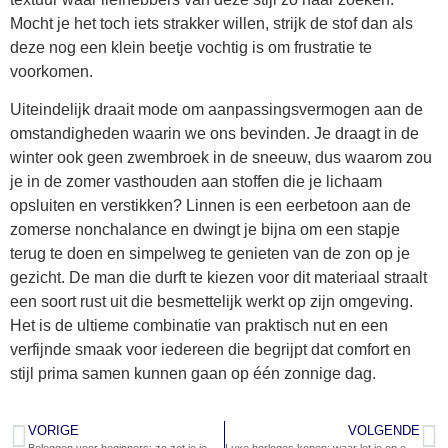
Mocht je het toch iets strakker willen, strijk de stof dan als
deze nog een klein beetje vochtig is om frustratie te
voorkomen.
Uiteindelijk draait mode om aanpassingsvermogen aan de
omstandigheden waarin we ons bevinden. Je draagt in de
winter ook geen zwembroek in de sneeuw, dus waarom zou
je in de zomer vasthouden aan stoffen die je lichaam
opsluiten en verstikken? Linnen is een eerbetoon aan de
zomerse nonchalance en dwingt je bijna om een stapje
terug te doen en simpelweg te genieten van de zon op je
gezicht. De man die durft te kiezen voor dit materiaal straalt
een soort rust uit die besmettelijk werkt op zijn omgeving.
Het is de ultieme combinatie van praktisch nut en een
verfijnde smaak voor iedereen die begrijpt dat comfort en
stijl prima samen kunnen gaan op één zonnige dag.
VORIGE
VOLGENDE
Beleggen voor beginners: zo zet je je eerste stap
Luxe horloges kopen: waar let je op en hoe kies je het juiste?