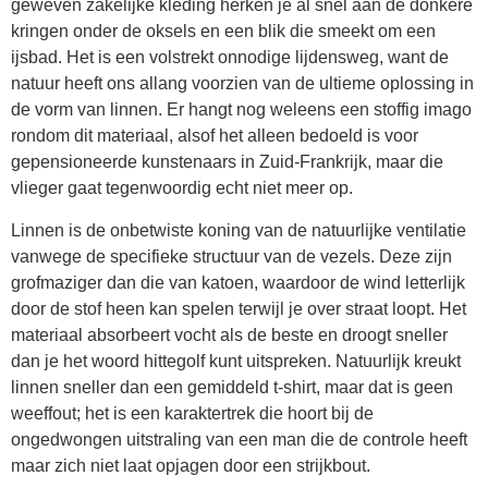
geweven zakelijke kleding herken je al snel aan de donkere
kringen onder de oksels en een blik die smeekt om een
ijsbad. Het is een volstrekt onnodige lijdensweg, want de
natuur heeft ons allang voorzien van de ultieme oplossing in
de vorm van linnen. Er hangt nog weleens een stoffig imago
rondom dit materiaal, alsof het alleen bedoeld is voor
gepensioneerde kunstenaars in Zuid-Frankrijk, maar die
vlieger gaat tegenwoordig echt niet meer op.
Linnen is de onbetwiste koning van de natuurlijke ventilatie
vanwege de specifieke structuur van de vezels. Deze zijn
grofmaziger dan die van katoen, waardoor de wind letterlijk
door de stof heen kan spelen terwijl je over straat loopt. Het
materiaal absorbeert vocht als de beste en droogt sneller
dan je het woord hittegolf kunt uitspreken. Natuurlijk kreukt
linnen sneller dan een gemiddeld t-shirt, maar dat is geen
weeffout; het is een karaktertrek die hoort bij de
ongedwongen uitstraling van een man die de controle heeft
maar zich niet laat opjagen door een strijkbout.